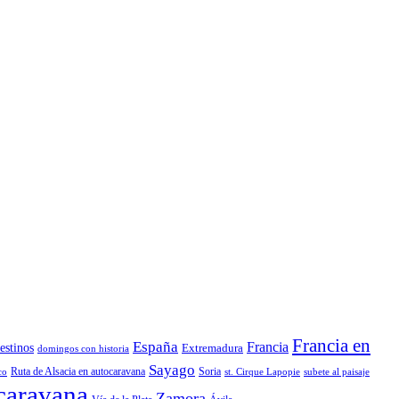
Francia en
España
Francia
estinos
Extremadura
domingos con historia
Sayago
Ruta de Alsacia en autocaravana
Soria
co
st. Cirque Lapopie
subete al paisaje
ocaravana
Zamora