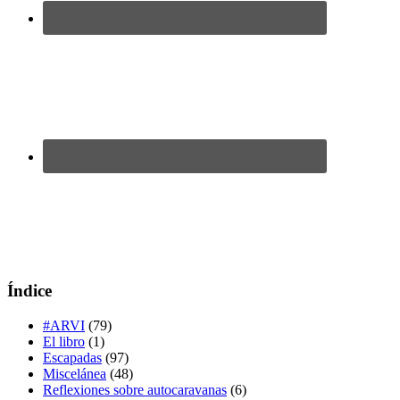
Índice
#ARVI
(79)
El libro
(1)
Escapadas
(97)
Miscelánea
(48)
Reflexiones sobre autocaravanas
(6)