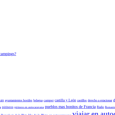
 campings?
nas
camper
castilla y León
d
ayuntamientos hostiles
belagua
castillos
derecho a estacionar
pueblos mas bonitos de Francia
pirineos
Riaño
a
pirineos en autocaravana
Romani
viajar en aut