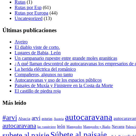
Rutas
(1)
Rutas por Esp
(61)
Rutas por Europa
(44)
Uncategorized
(13)
Últimas publicaciones
Aveiro
El diablo viste de corto.
Lugares de Babia, León
Un campanario rupestre entre grande moles graniticas
¿A qué llaman descontrol de autocaravanas los empresarios de
La herida eléctrica del románico
Compañeros, algunos no tanto
Autocaravanas y uso de los espacios públicos
Paisajes de Muxía y Finisterre en la Costa da Morte
El castillo de piedra roja
Más leído
autocaravana
#arvi
arvi
autocarava
Alsacia
asturias
Austria
autocaravana
león
Navarra
lac vassiviere
Mampodre
Mampodre y Riaño
Palenci
Súbete al paisaje
subete al paisje