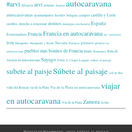
autocaravana
#arvi
arvi
Alsacia
asturias
Austria
autocaravanas
castilla y León
camper
ayuntamientos hostiles
belagua
España
destinos
castillos
derecho a estacionar
domingos con historia
Francia en autocaravana
Francia
Extremadura
lac vassiviere
león
Navarra
pirineos
Mampodre
Mampodre y Riaño
Palencia
pirineos en
pueblos mas bonitos de Francia
Riaño
Ruta de
autocaravana
Romanico
Sayago
Alsacia en autocaravana
Soria
st. Cirque Lapopie
subete al paisaje
Súbete al paisaje
subete al paisje
vall de Boí
viajar
Via de la Plata en autocaravana
valle del Roncal
via de la Plata
en autocaravana
Zamora
Vía de la Plata
Ávila