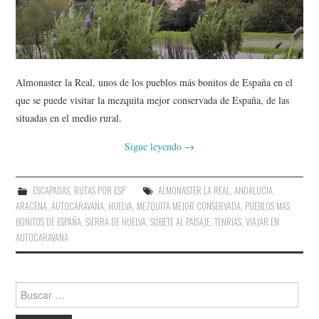
AMIGOS
CONTACTO
Almonaster la Real, unos de los pueblos más bonitos de España en el
que se puede visitar la mezquita mejor conservada de España, de las
situadas en el medio rural.
Sigue leyendo
→
ESCAPADAS
,
RUTAS POR ESP
ALMONASTER LA REAL
,
ANDALUCIA
,
ARACENA
,
AUTOCARAVANA
,
HUELVA
,
MEZQUITA MEJOR CONSERVADA
,
PUEBLOS MAS
BONITOS DE ESPAÑA
,
SIERRA DE HUELVA
,
SÚBETE AL PAISAJE
,
TENRIAS
,
VIAJAR EN
AUTOCARAVANA