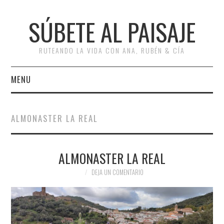
SÚBETE AL PAISAJE
RUTEANDO LA VIDA CON ANA, RUBÉN & CÍA
MENU
INICIO
ALMONASTER LA REAL
RUTAS
ALMONASTER LA REAL
ESCAPADAS
Bus
DEJA UN COMENTARIO
MISCELÁNEA
#ARVI