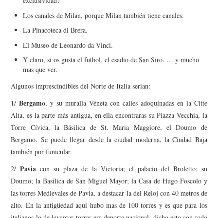
exclusividad?
Los canales de Milan, porque Milan también tiene canales.
La Pinacoteca di Brera.
El Museo de Leonardo da Vinci.
Y claro, si os gusta el futbol, el esadio de San Siro. … y mucho
mas que ver.
Algunos imprescindibles del Norte de Italia serian:
Bergamo
1/
, y su muralla Véneta con calles adoquinadas en la Citte
Alta, es la parte más antigua, en ella encontraras su Piazza Vecchia, la
Torre Cívica, la Básilica de St. Maria Maggiore, el Doumo de
Bergamo. Se puede llegar desde la ciudad moderna, la Ciudad Baja
también por funicular.
Pavia
2/
con su plaza de la Victoria; el palacio del Broletto; su
Doumo; la Basílica de San Miguel Mayor; la Casa de Hugo Foscolo y
las torres Medievales de Pavia, a destacar la del Reloj con 40 metros de
alto. En la antigüedad aquí hubo mas de 100 torres y es que para los
italianos lo de levantar torres era deporte nacional, dicho esto con todo