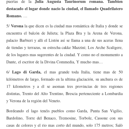
Julia Augusta Taurinorum romana.
Tambien
puertas de la
destacado el lugar donde nacio la ciudad, el llamado Quadrilatero
Romano.
…
Verona
5/
la que dicen es la ciudad mas romántica de Italia y donde se
encuentra el balcón de Julieta; la Plaza Bra y la Arena de Verona,
palacio Barbieri y alli el Listón así se llama a una de sus aceras llena
de tiendas y terrazas, su estrecha cakke Mazzini; Los Arche Scaligere,
de los lugares mas sugerentes de la ciudad. Y como no el monumento a
Dante, el escritor de la Divina Commedia, Y mucho mas…
Lago di Garda,
6/
el mas grande toda Italia, tiene mas de 50
kilómetros de largo, formado en la ultima glaciación, su anchura es de
17 kilometros y a él se asoman tres provincias de tres regiones
distintas, Trento del Alto Trentino, Brescia perteneciente a Lombardia
y Verona de la región del Veneto.
Bordeando el lago tenéis pueblos como Garda, Punta San Vigilio,
Bardolino, Torre del Benaco, Tremosine, Torbole, Cassone con sus
casas de colores y el rio mas corto del mundo, solo 175 metros; Salò