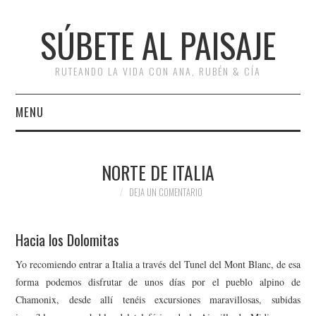
SÚBETE AL PAISAJE
RUTEANDO LA VIDA CON ANA, RUBÉN & CÍA
MENU
INICIO
NORTE DE ITALIA
RUTAS
DEJA UN COMENTARIO
ESCAPADAS
Hacia los Dolomitas
MISCELÁNEA
Yo recomiendo entrar a Italia a través del Tunel del Mont Blanc, de esa
forma podemos disfrutar de unos días por el pueblo alpino de
#ARVI
Chamonix, desde allí tenéis excursiones maravillosas, subidas