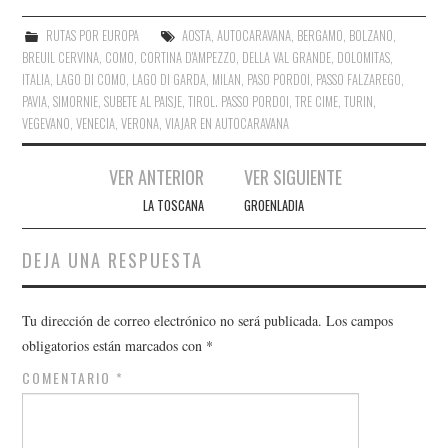
RUTAS POR EUROPA
AOSTA
,
AUTOCARAVANA
,
BERGAMO
,
BOLZANO
,
BREUIL CERVINA
,
COMO
,
CORTINA D'AMPEZZO
,
DELLA VAL GRANDE
,
DOLOMITAS
,
ITALIA
,
LAGO DI COMO
,
LAGO DI GARDA
,
MILAN
,
PASO PORDOI
,
PASSO FALZAREGO
,
PAVIA
,
SIMORNIE
,
SUBETE AL PAISJE
,
TIROL. PASSO PORDOI
,
TRE CIME
,
TURIN
,
VEGEVANO
,
VENECIA
,
VERONA
,
VIAJAR EN AUTOCARAVANA
Navegación
VER ANTERIOR
VER SIGUIENTE
de
LA TOSCANA
GROENLADIA
entradas
DEJA UNA RESPUESTA
Tu dirección de correo electrónico no será publicada.
Los campos
obligatorios están marcados con
*
COMENTARIO
*