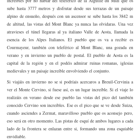
increíbles por no hablar del teleférico de la Aiguille du Midi que os
AMIGOS
sube hasta 3777 metros y disfrutar desde sus terrazas de un paisaje
alpino de ensueño, después con un ascensor se sube hasta los 3842 m
CONTACTO
de altitud, las vistas del Mont Blanc ya nunca las olvidaras. Una vez
atravieses el túnel llegaras al ya italiano Valle de Aosta, llamada la
esencia de los Alpes Italianos. El pueblo que os va a recibir es
Courmayeur, también con teleférico al Mont Blanc, una gozada en
verano y en invierno un pueblo de postal. El pueblo de Aosta es la
capital de la región y en el podéis admirar ruinas romanas, iglesias
medievales y un paisaje increíble envolviendo el conjunto.
Si viajáis en invierno no se si podríais acercaros a Breuil-Cervinia a
ver el Monte Cervino, si fuese así, es un lugar increíble. Si el viaje lo
realizáis en verano desde ese pueblo las vistas del pico del también
conocido Cervino son increíbles. Ese es el pico que se ve desde Suiza,
cuando asciendes a Zermat, maravilloso pueblo que os aconsejo pero,
eso será en otro momento. Las pistas de esquí de ambos lugares a cada
lado de la frontera se enlazan entre si, formando una zona esquiable
envidiable.