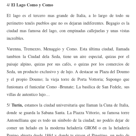
El Lago Como y Como
4/
El lago es el tercero mas grande de Italia, a lo largo de todo su
perímetro tenéis pueblos que no os dejaran indiferentes. Begagio es la
ciudad mas famosa del lago, con empinadas callejuelas y unas vistas
increíbles.
Varenna, Tremezzo, Menaggio y Como. Esta última ciudad, llamada
tambien la Ciudad dela Seda, tiene un aire especial, quizas por el
paisaje alpino, quizas por sus cafés, o quizas por los comercios de
Seda, un producto exclusivo y de lujo. A destacar su Plaza del Doumo
y el propio Doumo; la vieja torre de Porta Vottoria; Supongo que
funionara el funicular Como -Brunate; La basilica de San Fedele, sus
villas de autentico lujo…
Turín,
5/
estamos la ciudad universitaria que llaman la Cuna de Italia,
donde se guarda la Sabana Santa. La Piazza Vittorio, su famosa torre
Antonelliana que es todo un símbolo de la ciudad; no podéis dejar de
comer un helado en la moderna heladería GROM o en la heladería
Pepino abierta desde 1884 y donde te sirven el Pingüino, un polo de