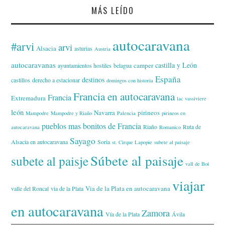
MÁS LEÍDO
autocaravana
#arvi
arvi
Alsacia
asturias
Austria
autocaravanas
castilla y León
camper
ayuntamientos hostiles
belagua
España
destinos
castillos
derecho a estacionar
domingos con historia
Francia en autocaravana
Francia
Extremadura
lac vassiviere
león
Navarra
pirineos
Mampodre
Mampodre y Riaño
Palencia
pirineos en
pueblos mas bonitos de Francia
Riaño
Ruta de
autocaravana
Romanico
Sayago
Alsacia en autocaravana
Soria
st. Cirque Lapopie
subete al paisaje
Súbete al paisaje
subete al paisje
vall de Boí
viajar
Via de la Plata en autocaravana
valle del Roncal
via de la Plata
en autocaravana
Zamora
Vía de la Plata
Ávila