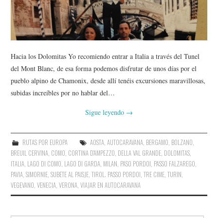
AMIGOS
CONTACTO
Hacia los Dolomitas Yo recomiendo entrar a Italia a través del Tunel
del Mont Blanc, de esa forma podemos disfrutar de unos días por el
pueblo alpino de Chamonix, desde allí tenéis excursiones maravillosas,
subidas increíbles por no hablar del…
Sigue leyendo
→
RUTAS POR EUROPA
AOSTA
,
AUTOCARAVANA
,
BERGAMO
,
BOLZANO
,
BREUIL CERVINA
,
COMO
,
CORTINA D'AMPEZZO
,
DELLA VAL GRANDE
,
DOLOMITAS
,
ITALIA
,
LAGO DI COMO
,
LAGO DI GARDA
,
MILAN
,
PASO PORDOI
,
PASSO FALZAREGO
,
PAVIA
,
SIMORNIE
,
SUBETE AL PAISJE
,
TIROL. PASSO PORDOI
,
TRE CIME
,
TURIN
,
VEGEVANO
,
VENECIA
,
VERONA
,
VIAJAR EN AUTOCARAVANA