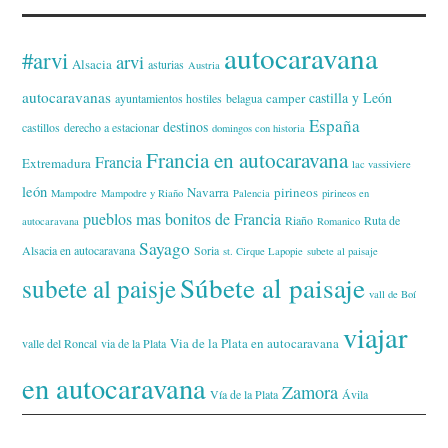
autocaravana
#arvi
arvi
Alsacia
asturias
Austria
autocaravanas
castilla y León
camper
ayuntamientos hostiles
belagua
España
destinos
castillos
derecho a estacionar
domingos con historia
Francia en autocaravana
Francia
Extremadura
lac vassiviere
león
Navarra
pirineos
Mampodre
Mampodre y Riaño
Palencia
pirineos en
pueblos mas bonitos de Francia
Riaño
Ruta de
autocaravana
Romanico
Sayago
Alsacia en autocaravana
Soria
st. Cirque Lapopie
subete al paisaje
Súbete al paisaje
subete al paisje
vall de Boí
viajar
Via de la Plata en autocaravana
valle del Roncal
via de la Plata
en autocaravana
Zamora
Vía de la Plata
Ávila