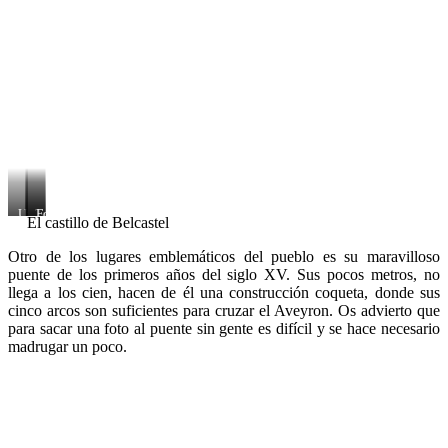
Un
Terrazas
Foso
El castillo de Belcastel
water
del
muy
castillo
Otro de los lugares emblemáticos del pueblo es su maravilloso
aireado
puente de los primeros años del siglo XV. Sus pocos metros, no
llega a los cien, hacen de él una construcción coqueta, donde sus
cinco arcos son suficientes para cruzar el Aveyron. Os advierto que
para sacar una foto al puente sin gente es difícil y se hace necesario
madrugar un poco.