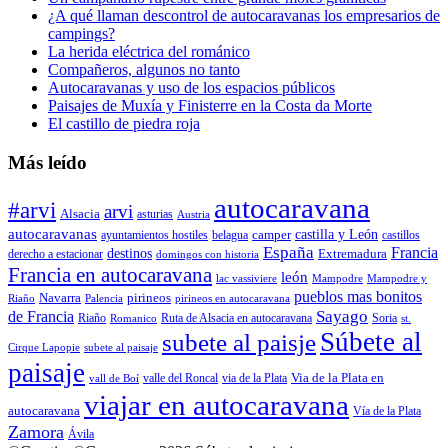
¿A qué llaman descontrol de autocaravanas los empresarios de
campings?
La herida eléctrica del románico
Compañeros, algunos no tanto
Autocaravanas y uso de los espacios públicos
Paisajes de Muxía y Finisterre en la Costa da Morte
El castillo de piedra roja
Más leído
autocaravana
#arvi
arvi
Alsacia
asturias
Austria
autocaravanas
camper
castilla y León
ayuntamientos hostiles
belagua
castillos
España
Francia
destinos
Extremadura
derecho a estacionar
domingos con historia
Francia en autocaravana
león
lac vassiviere
Mampodre
Mampodre y
pueblos mas bonitos
Navarra
pirineos
Riaño
Palencia
pirineos en autocaravana
Sayago
de Francia
Riaño
Ruta de Alsacia en autocaravana
Soria
Romanico
st.
Súbete al
subete al paisje
Cirque Lapopie
subete al paisaje
paisaje
Via de la Plata en
valle del Roncal
via de la Plata
vall de Boí
viajar en autocaravana
autocaravana
Vía de la Plata
Zamora
Ávila