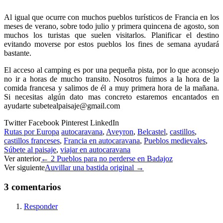
dog
de
friendly
Belcastel
Al igual que ocurre con muchos pueblos turísticos de Francia en los
en
meses de verano, sobre todo julio y primera quincena de agosto, son
Belcastel
muchos los turistas que suelen visitarlos. Planificar el destino
evitando moverse por estos pueblos los fines de semana ayudará
bastante.
El acceso al camping es por una pequeña pista, por lo que aconsejo
no ir a horas de mucho transito. Nosotros fuimos a la hora de la
comida francesa y salimos de él a muy primera hora de la mañana.
Si necesitas algún dato mas concreto estaremos encantados en
ayudarte subetealpaisaje@gmail.com
Twitter
Facebook
Pinterest
LinkedIn
Rutas por Europa
autocaravana
,
Aveyron
,
Belcastel
,
castillos
,
castillos franceses
,
Francia en autocaravana
,
Pueblos medievales
,
Súbete al paisaje
,
viajar en autocaravana
Navegación
Ver anterior
←
2 Pueblos para no perderse en Badajoz
Ver siguiente
Auvillar una bastida original
→
de
entradas
3 comentarios
Responder