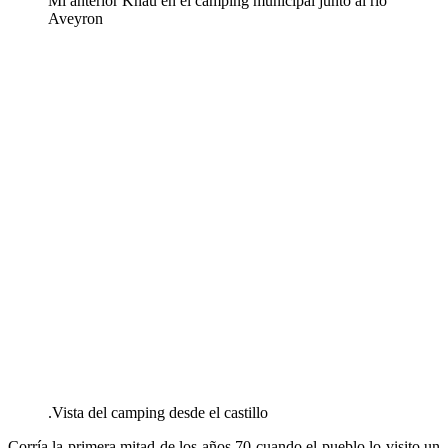
Mi anterior Knau en el camping municipal junto al rio
Aveyron
.Vista del camping desde el castillo
Corría la primera mitad de los años 70 cuando el pueblo lo visito un