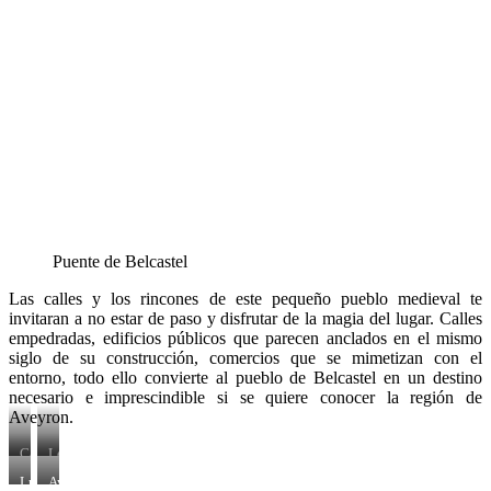
Puente de Belcastel
Las calles y los rincones de este pequeño pueblo medieval te
invitaran a no estar de paso y disfrutar de la magia del lugar. Calles
empedradas, edificios públicos que parecen anclados en el mismo
siglo de su construcción, comercios que se mimetizan con el
entorno, todo ello convierte al pueblo de Belcastel en un destino
necesario e imprescindible si se quiere conocer la región de
Aveyron.
Calles
Letreros
para
mimetizados
Lugares
Ayuntamiento
pasear