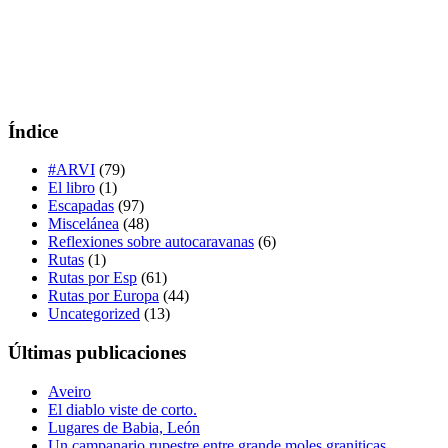
Índice
#ARVI
(79)
El libro
(1)
Escapadas
(97)
Miscelánea
(48)
Reflexiones sobre autocaravanas
(6)
Rutas
(1)
Rutas por Esp
(61)
Rutas por Europa
(44)
Uncategorized
(13)
Últimas publicaciones
Aveiro
El diablo viste de corto.
Lugares de Babia, León
Un campanario rupestre entre grande moles graniticas