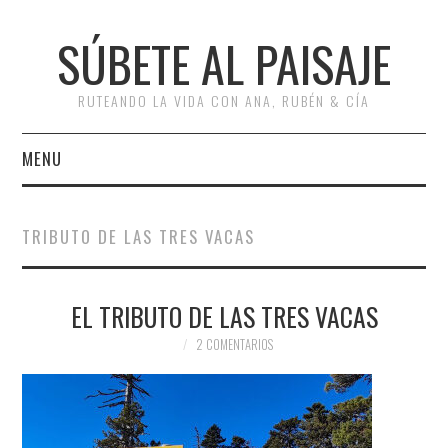
SÚBETE AL PAISAJE
RUTEANDO LA VIDA CON ANA, RUBÉN & CÍA
MENU
INICIO
TRIBUTO DE LAS TRES VACAS
RUTAS
EL TRIBUTO DE LAS TRES VACAS
ESCAPADAS
2 COMENTARIOS
MISCELÁNEA
#ARVI