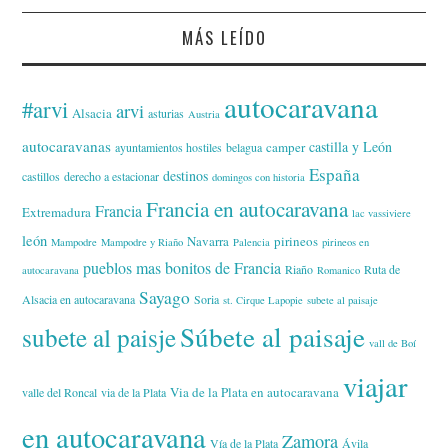
MÁS LEÍDO
autocaravana
#arvi
arvi
Alsacia
asturias
Austria
autocaravanas
castilla y León
camper
ayuntamientos hostiles
belagua
España
destinos
castillos
derecho a estacionar
domingos con historia
Francia en autocaravana
Francia
Extremadura
lac vassiviere
león
Navarra
pirineos
Mampodre
Mampodre y Riaño
Palencia
pirineos en
pueblos mas bonitos de Francia
Riaño
Ruta de
autocaravana
Romanico
Sayago
Alsacia en autocaravana
Soria
st. Cirque Lapopie
subete al paisaje
Súbete al paisaje
subete al paisje
vall de Boí
viajar
Via de la Plata en autocaravana
valle del Roncal
via de la Plata
en autocaravana
Zamora
Vía de la Plata
Ávila