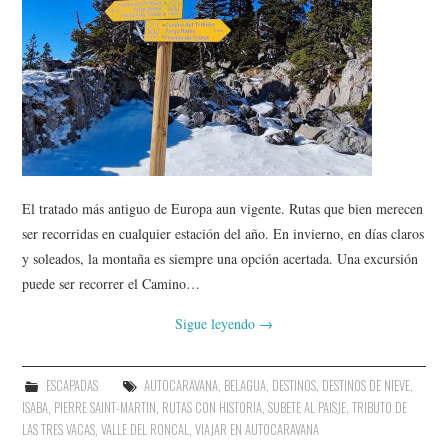
AMIGOS
CONTACTO
El tratado más antiguo de Europa aun vigente. Rutas que bien merecen
ser recorridas en cualquier estación del año. En invierno, en días claros
y soleados, la montaña es siempre una opción acertada. Una excursión
puede ser recorrer el Camino…
Sigue leyendo
→
ESCAPADAS
AUTOCARAVANA
,
BELAGUA
,
DESTINOS
,
DESTINOS DE NIEVE
,
ISABA
,
PIERRE SAINT-MARTIN
,
RUTAS CON HISTORIA
,
SUBETE AL PAISJE
,
TRIBUTO DE
LAS TRES VACAS
,
VALLE DEL RONCAL
,
VIAJAR EN AUTOCARAVANA