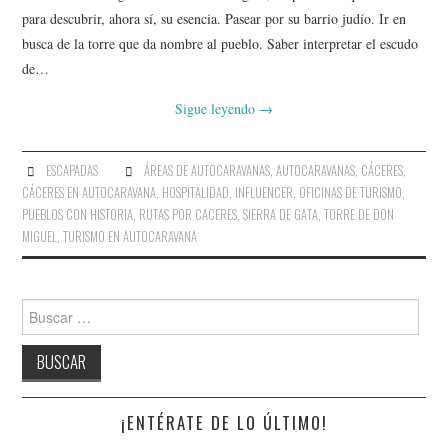
AMIGOS
para descubrir, ahora sí, su esencia. Pasear por su barrio judío. Ir en
busca de la torre que da nombre al pueblo. Saber interpretar el escudo
CONTACTO
de…
Sigue leyendo
→
ESCAPADAS
ÁREAS DE AUTOCARAVANAS
,
AUTOCARAVANAS
,
CÁCERES
,
CÁCERES EN AUTOCARAVANA
,
HOSPITALIDAD
,
INFLUENCER
,
OFICINAS DE TURISMO
,
PUEBLOS CON HISTORIA
,
RUTAS POR CACERES
,
SIERRA DE GATA
,
TORRE DE DON
MIGUEL
,
TURISMO EN AUTOCARAVANA
Buscar:
¡ENTÉRATE DE LO ÚLTIMO!