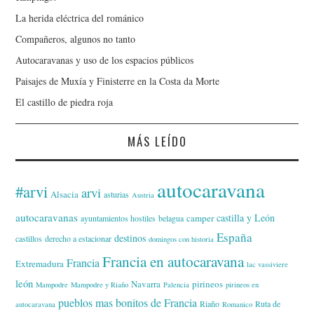
La herida eléctrica del románico
Compañeros, algunos no tanto
Autocaravanas y uso de los espacios públicos
Paisajes de Muxía y Finisterre en la Costa da Morte
El castillo de piedra roja
MÁS LEÍDO
autocaravana
#arvi
arvi
Alsacia
asturias
Austria
autocaravanas
castilla y León
camper
ayuntamientos hostiles
belagua
España
destinos
castillos
derecho a estacionar
domingos con historia
Francia en autocaravana
Francia
Extremadura
lac vassiviere
león
Navarra
pirineos
Mampodre
Mampodre y Riaño
Palencia
pirineos en
pueblos mas bonitos de Francia
Riaño
Ruta de
autocaravana
Romanico