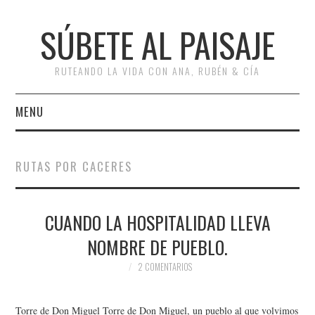
SÚBETE AL PAISAJE
RUTEANDO LA VIDA CON ANA, RUBÉN & CÍA
MENU
INICIO
RUTAS POR CACERES
RUTAS
CUANDO LA HOSPITALIDAD LLEVA
ESCAPADAS
NOMBRE DE PUEBLO.
MISCELÁNEA
2 COMENTARIOS
#ARVI
Torre de Don Miguel Torre de Don Miguel, un pueblo al que volvimos