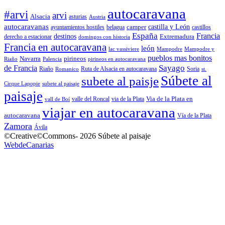
autocaravana
#arvi
arvi
Alsacia
asturias
Austria
autocaravanas
camper
castilla y León
ayuntamientos hostiles
belagua
castillos
España
Francia
destinos
Extremadura
derecho a estacionar
domingos con historia
Francia en autocaravana
león
lac vassiviere
Mampodre
Mampodre y
pueblos mas bonitos
Navarra
pirineos
Riaño
Palencia
pirineos en autocaravana
Sayago
de Francia
Riaño
Ruta de Alsacia en autocaravana
Soria
Romanico
st.
Súbete al
subete al paisje
Cirque Lapopie
subete al paisaje
paisaje
Via de la Plata en
valle del Roncal
via de la Plata
vall de Boí
viajar en autocaravana
autocaravana
Vía de la Plata
Zamora
Ávila
©Creative©Commons- 2026 Súbete al paisaje
WebdeCanarias