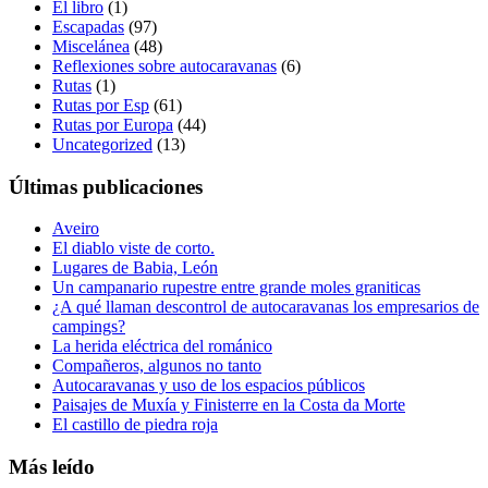
El libro
(1)
Escapadas
(97)
Miscelánea
(48)
Reflexiones sobre autocaravanas
(6)
Rutas
(1)
Rutas por Esp
(61)
Rutas por Europa
(44)
Uncategorized
(13)
Últimas publicaciones
Aveiro
El diablo viste de corto.
Lugares de Babia, León
Un campanario rupestre entre grande moles graniticas
¿A qué llaman descontrol de autocaravanas los empresarios de
campings?
La herida eléctrica del románico
Compañeros, algunos no tanto
Autocaravanas y uso de los espacios públicos
Paisajes de Muxía y Finisterre en la Costa da Morte
El castillo de piedra roja
Más leído