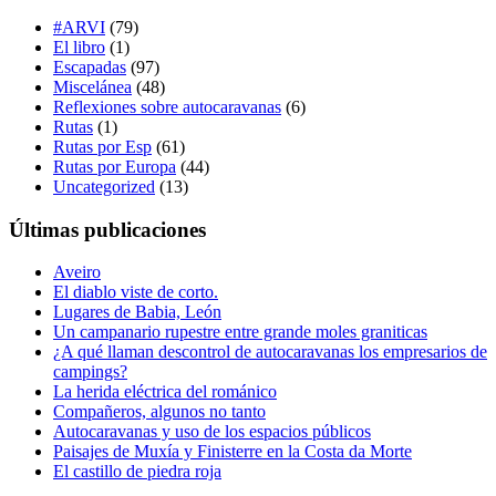
#ARVI
(79)
El libro
(1)
Escapadas
(97)
Miscelánea
(48)
Reflexiones sobre autocaravanas
(6)
Rutas
(1)
Rutas por Esp
(61)
Rutas por Europa
(44)
Uncategorized
(13)
Últimas publicaciones
Aveiro
El diablo viste de corto.
Lugares de Babia, León
Un campanario rupestre entre grande moles graniticas
¿A qué llaman descontrol de autocaravanas los empresarios de
campings?
La herida eléctrica del románico
Compañeros, algunos no tanto
Autocaravanas y uso de los espacios públicos
Paisajes de Muxía y Finisterre en la Costa da Morte
El castillo de piedra roja