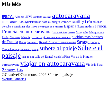
Más leído
autocaravana
#arvi
arvi
Alsacia
asturias
Austria
autocaravanas
camper
castilla y León
ayuntamientos hostiles
belagua
castillos
España
Francia
destinos
Extremadura
derecho a estacionar
domingos con historia
Francia en autocaravana
león
lac vassiviere
Mampodre
Mampodre y
pueblos mas bonitos
Navarra
pirineos
Riaño
Palencia
pirineos en autocaravana
Sayago
de Francia
Riaño
Ruta de Alsacia en autocaravana
Soria
Romanico
st.
Súbete al
subete al paisje
Cirque Lapopie
subete al paisaje
paisaje
Via de la Plata en
valle del Roncal
via de la Plata
vall de Boí
viajar en autocaravana
autocaravana
Vía de la Plata
Zamora
Ávila
©Creative©Commons- 2026 Súbete al paisaje
WebdeCanarias