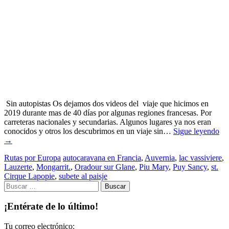
Sin autopistas Os dejamos dos videos del viaje que hicimos en
2019 durante mas de 40 días por algunas regiones francesas. Por
carreteras nacionales y secundarias. Algunos lugares ya nos eran
conocidos y otros los descubrimos en un viaje sin…
Sigue leyendo
→
Rutas por Europa
autocaravana en Francia
,
Auvernia
,
lac vassiviere
,
Lauzerte
,
Mongarrit.
,
Oradour sur Glane
,
Piu Mary
,
Puy Sancy
,
st.
Cirque Lapopie
,
subete al paisje
Buscar:
¡Entérate de lo último!
Tu correo electrónico: