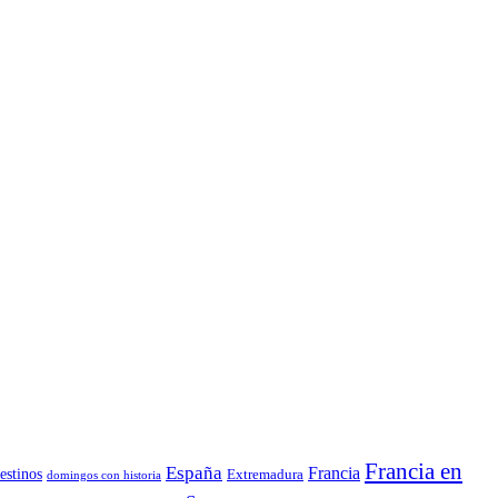
Francia en
España
Francia
estinos
Extremadura
domingos con historia