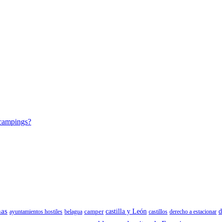
 campings?
nas
camper
castilla y León
d
ayuntamientos hostiles
belagua
castillos
derecho a estacionar