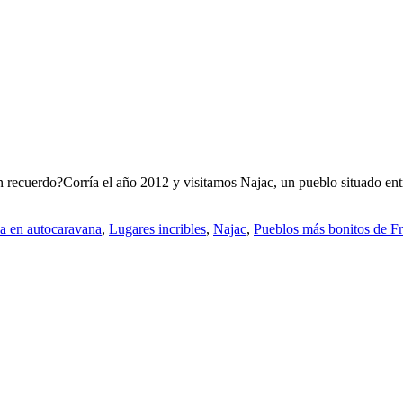
cuerdo?Corría el año 2012 y visitamos Najac, un pueblo situado entre 
a en autocaravana
,
Lugares incribles
,
Najac
,
Pueblos más bonitos de Fr