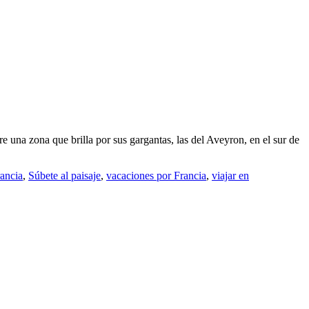
una zona que brilla por sus gargantas, las del Aveyron, en el sur de
ancia
,
Súbete al paisaje
,
vacaciones por Francia
,
viajar en