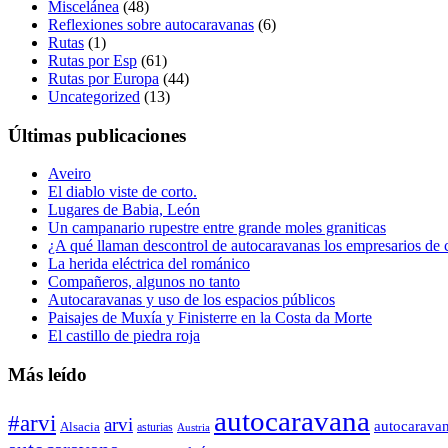
Miscelánea
(48)
Reflexiones sobre autocaravanas
(6)
Rutas
(1)
Rutas por Esp
(61)
Rutas por Europa
(44)
Uncategorized
(13)
Últimas publicaciones
Aveiro
El diablo viste de corto.
Lugares de Babia, León
Un campanario rupestre entre grande moles graniticas
¿A qué llaman descontrol de autocaravanas los empresarios de
La herida eléctrica del románico
Compañeros, algunos no tanto
Autocaravanas y uso de los espacios públicos
Paisajes de Muxía y Finisterre en la Costa da Morte
El castillo de piedra roja
Más leído
autocaravana
#arvi
arvi
autocarava
Alsacia
asturias
Austria