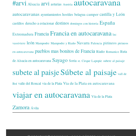
autocaravana
#arvi
arvi
Alsacia
asturias
Austria
autocaravanas
castilla y León
camper
ayuntamientos hostiles
belagua
España
destinos
castillos
derecho a estacionar
domingos con historia
Francia en autocaravana
Francia
Extremadura
lac
león
Navarra
pirineos
vassiviere
Mampodre
Mampodre y Riaño
Palencia
pirineos
pueblos mas bonitos de Francia
Riaño
Ruta
en autocaravana
Romanico
Sayago
de Alsacia en autocaravana
Soria
st. Cirque Lapopie
subete al paisaje
Súbete al paisaje
subete al paisje
vall de
Via de la Plata en autocaravana
valle del Roncal
via de la Plata
Boí
viajar en autocaravana
Vía de la Plata
Zamora
Ávila