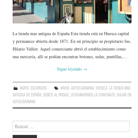
AMIGOS
CONTACTO
La tienda mas antigua de España Esta tienda está en Huesca capital
y permanece abierta desde 1871. En un principio su propietario fue,
Hilario Vallier. Aquel comerciante abrió el establecimiento como
una mercería, allí se podían encontrar botones, sedas, puntillas,…
Sigue leyendo
→
#ARVI
,
ESCAPADAS
#ARVI
,
AUTOCARAVANA
,
HUESCA
,
LA TIENDA MAS
ANTIGUA DE ESPAÑA
,
SÚBETE AL PAISAJE
,
ULTRAMARINOS LA CONFIANZA
,
VIAJAR EN
AUTOCARAVANA