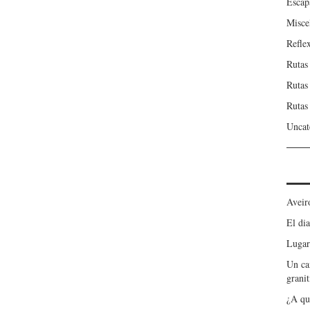
Escap
Misce
Refle
Rutas
Rutas
Rutas
Uncat
Aveir
El dia
Lugar
Un ca
granit
¿A qu