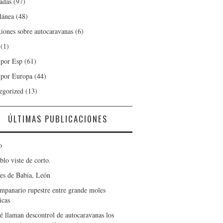
adas
(97)
lánea
(48)
xiones sobre autocaravanas
(6)
(1)
 por Esp
(61)
 por Europa
(44)
egorized
(13)
ÚLTIMAS PUBLICACIONES
o
blo viste de corto.
es de Babia, León
mpanario rupestre entre grande moles
icas
é llaman descontrol de autocaravanas los