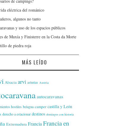
sarios de campings?
rida eléctrica del románico
ñeros, algunos no tanto
aravanas y uso de los espacios públicos
jes de Muxía y Finisterre en la Costa da Morte
tillo de piedra roja
MÁS LEÍDO
vi
arvi
Alsacia
asturias
Austria
tocaravana
autocaravanas
castilla y León
camper
mientos hostiles
belagua
destinos
s
derecho a estacionar
domingos con historia
Francia en
ña
Francia
Extremadura