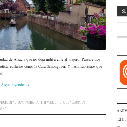
udad de Alsacia que no deja indiferente al viajero. Pasearemos
gótica, edificios como la Casa Schongauer. Y hasta sabremos que
ad.
Sigue leyendo
→
ANCIA EN AUTOCARAVANA
,
LA PETIT VENISE
,
RUTA DE ALSACIA EN
VANA
#ARV
El lib