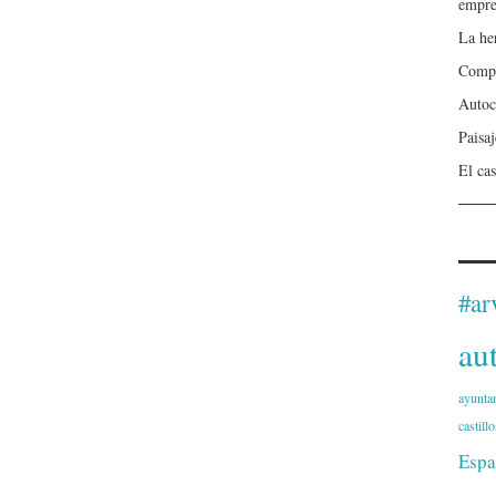
empre
La he
Compa
Autoc
Paisa
El cas
#ar
au
ayunta
castillo
Espa