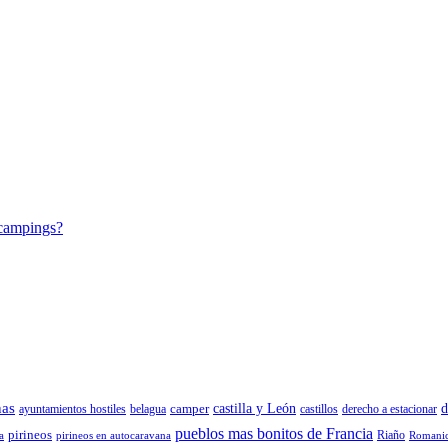
 campings?
nas
camper
castilla y León
d
ayuntamientos hostiles
belagua
castillos
derecho a estacionar
pueblos mas bonitos de Francia
pirineos
Riaño
a
pirineos en autocaravana
Romani