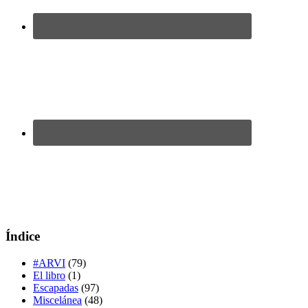
Índice
#ARVI
(79)
El libro
(1)
Escapadas
(97)
Miscelánea
(48)