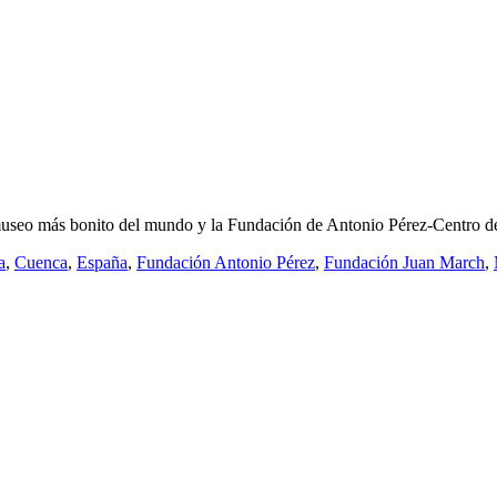
museo más bonito del mundo y la Fundación de Antonio Pérez-Centro d
a
,
Cuenca
,
España
,
Fundación Antonio Pérez
,
Fundación Juan March
,