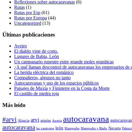
Reflexiones sobre autocaravanas
(6)
Rutas
(1)
Rutas por Esp
(61)
Rutas por Europa
(44)
Uncategorized
(13)
Últimas publicaciones
Aveiro
El diablo viste de corto.
Lugares de Babia, León
Un campanario rupestre entre grande moles graniticas
¿A qué llaman descontrol de autocaravanas los empresarios de
La herida eléctrica del románico
Compañeros, algunos no tanto
Autocaravanas y uso de los espacios públicos
Paisajes de Muxía y Finisterre en la Costa da Morte
El castillo de piedra roja
Más leído
autocaravana
#arvi
arvi
autocarava
Alsacia
asturias
Austria
autocaravana
león
Navarra
lac vassiviere
Mampodre
Mampodre y Riaño
Palenci