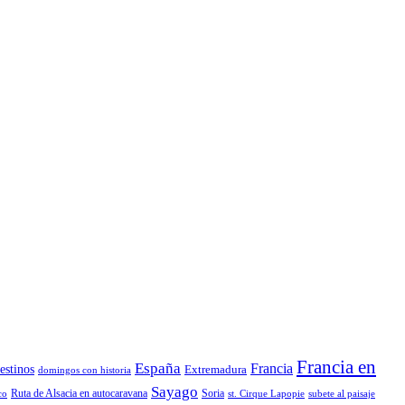
Francia en
España
Francia
estinos
Extremadura
domingos con historia
Sayago
Ruta de Alsacia en autocaravana
Soria
co
st. Cirque Lapopie
subete al paisaje