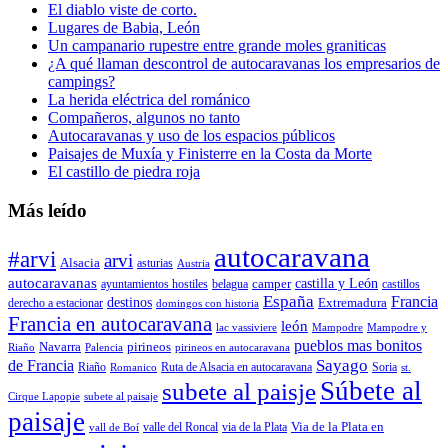
El diablo viste de corto.
Lugares de Babia, León
Un campanario rupestre entre grande moles graniticas
¿A qué llaman descontrol de autocaravanas los empresarios de
campings?
La herida eléctrica del románico
Compañeros, algunos no tanto
Autocaravanas y uso de los espacios públicos
Paisajes de Muxía y Finisterre en la Costa da Morte
El castillo de piedra roja
Más leído
autocaravana
#arvi
arvi
Alsacia
asturias
Austria
autocaravanas
camper
castilla y León
ayuntamientos hostiles
belagua
castillos
España
Francia
destinos
Extremadura
derecho a estacionar
domingos con historia
Francia en autocaravana
león
lac vassiviere
Mampodre
Mampodre y
pueblos mas bonitos
Navarra
pirineos
Riaño
Palencia
pirineos en autocaravana
Sayago
de Francia
Riaño
Ruta de Alsacia en autocaravana
Soria
Romanico
st.
Súbete al
subete al paisje
Cirque Lapopie
subete al paisaje
paisaje
Via de la Plata en
valle del Roncal
via de la Plata
vall de Boí