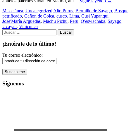
abuelos paternos vivían en Madrid, allí…
Sigue leyendo
→
Miscelánea
,
Uncategorized
Alto Purus
,
Bermillo de Sayago
,
Bosque
petrificado
,
Cañon de Colca
,
cusco. Lima
,
Cusi Yupanqui
,
Jose'María Arguedas
,
Machu Pichu
,
Peru
,
Q'eswachaka
,
Sayago
,
Ucayali
,
Vinicunca
Buscar:
¡Entérate de lo último!
Tu correo electrónico:
Síguenos