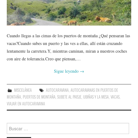
AMIGOS
CONTACTO
Cuando llegas a las cimas de los puertos de montaña ¿Qué pensaran las
vacas?Cuando subes un puerto y las ves a ellas, allí están cruzando
lentamente la carretera.Y, mientras caminan, miran a nuestros coches
con aire de tolerancia.Creo que piensan,…
Sigue leyendo
→
MISCELÁNEA
AUTOCARAVANA
,
AUTOCARAVANAS EN PUERTOS DE
MONTAÑA
,
PUERTOS DE MONTAÑA
,
SUBETE AL PAISJE
,
UBIÑAS Y LA MESA
,
VACAS
,
VIAJAR EN AUTOCARAVANA
Buscar: