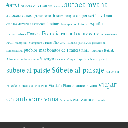
autocaravana
#arvi
arvi
Alsacia
asturias
Austria
autocaravanas
castilla y León
camper
ayuntamientos hostiles
belagua
España
destinos
castillos
derecho a estacionar
domingos con historia
Francia en autocaravana
Francia
Extremadura
lac vassiviere
león
Navarra
pirineos
Mampodre
Mampodre y Riaño
Palencia
pirineos en
pueblos mas bonitos de Francia
Riaño
Ruta de
autocaravana
Romanico
Sayago
Alsacia en autocaravana
Soria
st. Cirque Lapopie
subete al paisaje
Súbete al paisaje
subete al paisje
vall de Boí
viajar
Via de la Plata en autocaravana
valle del Roncal
via de la Plata
en autocaravana
Zamora
Vía de la Plata
Ávila