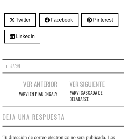
Twitter
Facebook
Pinterest
LinkedIn
#ARVI
Navegación
VER ANTERIOR
VER SIGUIENTE
de
#ARVI CASCADA DE
#ARVI EN PIAU ENGALY
entradas
BELABARZE
DEJA UNA RESPUESTA
Tu dirección de correo electrónico no será publicada.
Los