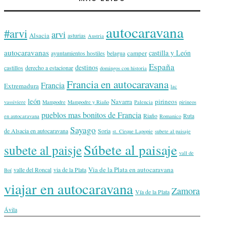
autocaravana
#arvi
arvi
Alsacia
asturias
Austria
autocaravanas
castilla y León
camper
ayuntamientos hostiles
belagua
España
destinos
castillos
derecho a estacionar
domingos con historia
Francia en autocaravana
Francia
Extremadura
lac
león
Navarra
pirineos
vassiviere
Mampodre
Mampodre y Riaño
Palencia
pirineos
pueblos mas bonitos de Francia
Riaño
Ruta
en autocaravana
Romanico
Sayago
de Alsacia en autocaravana
Soria
st. Cirque Lapopie
subete al paisaje
Súbete al paisaje
subete al paisje
vall de
Via de la Plata en autocaravana
valle del Roncal
via de la Plata
Boí
viajar en autocaravana
Zamora
Vía de la Plata
Ávila