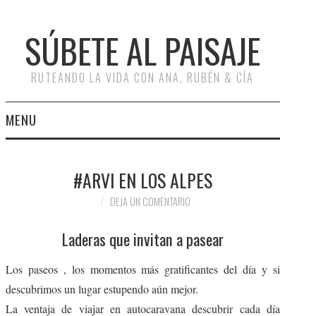
SÚBETE AL PAISAJE
RUTEANDO LA VIDA CON ANA, RUBÉN & CÍA
MENU
INICIO
#ARVI EN LOS ALPES
RUTAS
DEJA UN COMENTARIO
RUTAS POR ESPAÑA
Laderas que invitan a pasear
RUTAS POR EUROPA
Los paseos , los momentos más gratificantes del día y si
descubrimos un lugar estupendo aún mejor.
ESCAPADAS
La ventaja de viajar en autocaravana descubrir cada día