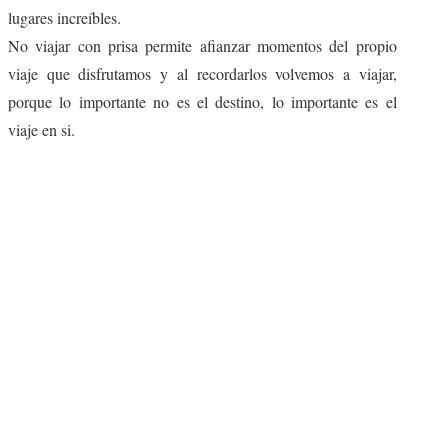
lugares increíbles.
MISCELÁNEA
No viajar con prisa permite afianzar momentos del propio
#ARVI
viaje que disfrutamos y al recordarlos volvemos a viajar,
porque lo importante no es el destino, lo importante es el
AMIGOS
viaje en si.
CONTACTO