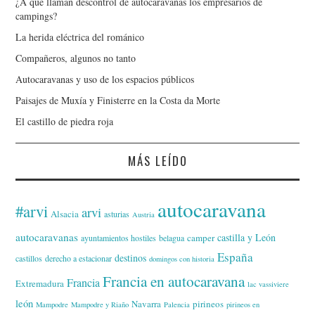
¿A qué llaman descontrol de autocaravanas los empresarios de
campings?
La herida eléctrica del románico
Compañeros, algunos no tanto
Autocaravanas y uso de los espacios públicos
Paisajes de Muxía y Finisterre en la Costa da Morte
El castillo de piedra roja
MÁS LEÍDO
autocaravana
#arvi
arvi
Alsacia
asturias
Austria
autocaravanas
castilla y León
camper
ayuntamientos hostiles
belagua
España
destinos
castillos
derecho a estacionar
domingos con historia
Francia en autocaravana
Francia
Extremadura
lac vassiviere
león
Navarra
pirineos
Mampodre
Mampodre y Riaño
Palencia
pirineos en