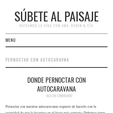
SÚBETE AL PAISAJE
RUTEANDO LA VIDA CON ANA, RUBÉN & CÍA
MENU
INICIO
PERNOCTAR CON AUTOCARAVNA
RUTAS
DONDE PERNOCTAR CON
ESCAPADAS
AUTOCARAVANA
MISCELÁNEA
DEJA UN COMENTARIO
#ARVI
Pernoctar con nuestras autocaravanas requiere de hacerlo con la
seguridad de que lo hacemos en el lugar más correcto. Debemos tener