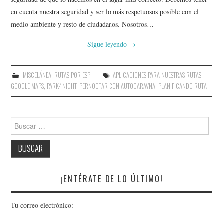
AMIGOS
en cuenta nuestra seguridad y ser lo más respetuosos posible con el
medio ambiente y resto de ciudadanos. Nosotros…
CONTACTO
Sigue leyendo
→
MISCELÁNEA
,
RUTAS POR ESP
APLICACIONES PARA NUESTRAS RUTAS
,
GOOGLE MAPS
,
PARK4NIGHT
,
PERNOCTAR CON AUTOCARAVNA
,
PLANIFICANDO RUTA
Buscar:
¡ENTÉRATE DE LO ÚLTIMO!
Tu correo electrónico: