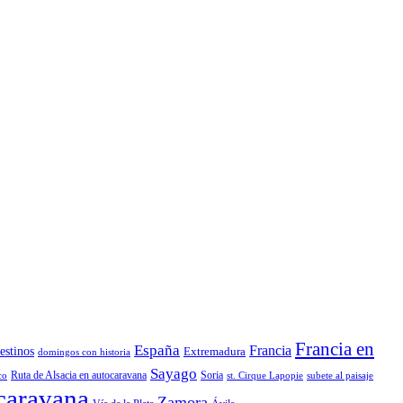
Francia en
España
Francia
estinos
Extremadura
domingos con historia
Sayago
Ruta de Alsacia en autocaravana
Soria
co
st. Cirque Lapopie
subete al paisaje
ocaravana
Zamora