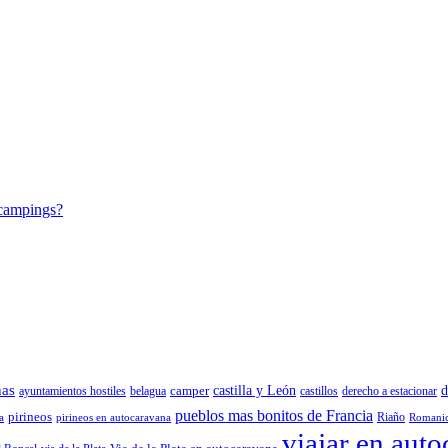
 campings?
nas
camper
castilla y León
d
ayuntamientos hostiles
belagua
castillos
derecho a estacionar
pueblos mas bonitos de Francia
pirineos
Riaño
a
pirineos en autocaravana
Romani
viajar en aut