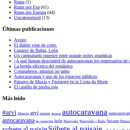
Rutas
(1)
Rutas por Esp
(61)
Rutas por Europa
(44)
Uncategorized
(13)
Últimas publicaciones
Aveiro
El diablo viste de corto.
Lugares de Babia, León
Un campanario rupestre entre grande moles graniticas
¿A qué llaman descontrol de autocaravanas los empresarios de
La herida eléctrica del románico
Compañeros, algunos no tanto
Autocaravanas y uso de los espacios públicos
Paisajes de Muxía y Finisterre en la Costa da Morte
El castillo de piedra roja
Más leído
autocaravana
#arvi
arvi
autocarava
Alsacia
asturias
Austria
autocaravana
león
Navarra
lac vassiviere
Mampodre
Mampodre y Riaño
Palenci
Súbete al paisaje
subete al paisje