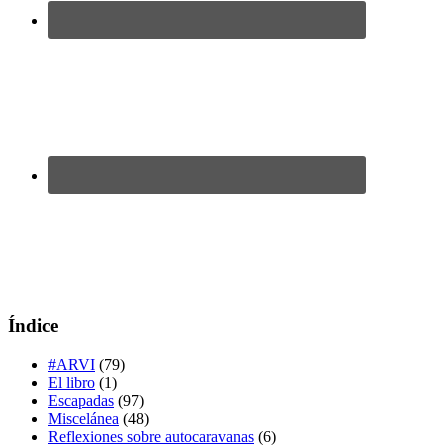
Índice
#ARVI
(79)
El libro
(1)
Escapadas
(97)
Miscelánea
(48)
Reflexiones sobre autocaravanas
(6)