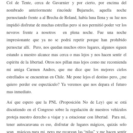
Col de Tente, cerca de Gavarnier y por cierto, por encima del
nombrado
anteriormente rincón
de Bujaruelo, aquella noche
pernoctando frente a al
Brecha
de Roland, había luna llena y su luz nos
impidió disfrutar de muchas estrellas pero si nos permitió poder ver los
neveros frente a nosotros en plena noche.
Fue una noche
impresionante que ya no se podrá repetir porque han prohibido
pernoctar allí.
Pero, nos quedan muchos
otros
lugares, algunos
siguen
estando a nuestro alcance mas cerca o mas lejos y nos hacen sentir el
espíritu de la libertad.
Otros nos pillan mas lejos como me recomienda
mi amiga Carmen
Andres
,
que me dice que
los mejores cielos
estrellados se encuentran en Chile. Me pone lejos el destino pero, ¿me
quiero perder ese espectáculo?
Ya veremos que nos depara el futuro
mas inmediato.
Así que espero que la PNL (Proposición No de Ley) que se está
discutiendo en el Congreso
sobre la regulación de nuestros vehículos
proteja nuestro derecho a viajar y a estacionar con libertad. Para mi,
tener autocaravana es eso, disfrutar de lugares mágicos, quizás solo
sean mágicos para mi, pero me recargan las “pila
s
” y me hacen sentir