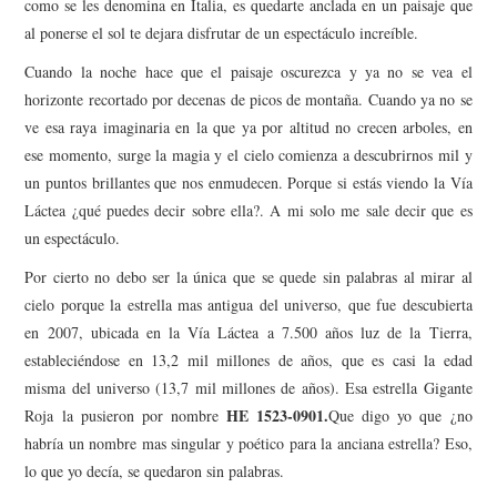
como se les denomina en Italia, es quedarte anclada en un paisaje que
al ponerse el sol te dejara disfrutar de un espectáculo increíble.
Cuando la noche hace que el paisaje oscurezca y ya no se vea el
horizonte recortado por decenas de picos de montaña. Cuando ya no se
ve esa raya imaginaria en la que ya por altitud no crecen arboles, en
ese momento, surge la magia y el cielo comienza a descubrirnos mil y
un puntos brillantes que nos enmudecen. Porque si estás viendo la Vía
Láctea ¿qué puedes decir sobre ella?. A mi solo me sale decir que es
un espectáculo.
Por cierto no debo ser la única que se quede sin palabras al mirar al
cielo porque la estrella mas antigua del universo, que fue descubierta
en 2007,
ubicada en la Vía Láctea a 7.500 años luz de la Tierra​,
estableciéndose en 13,2 mil millones de años, que es casi la edad
misma del
universo
(13,7 mil millones de años).
Esa estrella
G
igante
HE 1523-0901.
R
oja
la pusieron por nombre
Que digo yo que ¿no
habría un nombre mas singular y poético para la anciana estrella? Eso,
lo que yo decía,
se quedaron sin palabras.