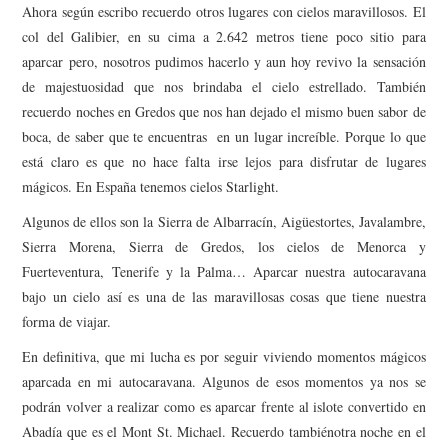
Ahora según escribo recuerdo otros lugares con cielos maravillosos. El
col del Galibier,
en su cima a 2.642 metros t
iene poco sitio para
aparcar pero, nosotros pudimos hacerlo y aun hoy revivo la sensación
de majestuosidad que nos brindaba el cielo estrellado. También
recuerdo noches en Gredos que nos han dejado el mismo buen sabor de
boca, de saber que te encuentras en un lugar increíble.
Porque lo que
está claro es que no hace falta irse lejos para disfrutar de lugares
mágicos. En España tenemos cielos
Starlight.
Algunos de ellos son la Sierra de Albarracín, Aigüestortes, Javalambre,
Sierra Morena, Sierra de Gredos, los cielos de Menorca y
Fuerteventura, Tenerife y la Palma… Aparcar nuestra autocaravana
bajo un cielo así es una de las maravillosas cosas que tiene nuestra
forma de viajar.
En definitiva, que mi lucha es por seguir viviendo momentos mágicos
aparcada en mi autocaravana. Algunos de esos momentos ya nos se
podrán volver a realizar como es aparcar frente al islote convertido en
Abadía que es el Mont St. Michael.
Recuerdo
también
otra noche en el