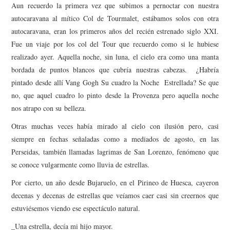
A
un recuerdo la primera vez que subimos
a pernoctar
con nuestra
autocaravana al mítico Col de Tourmalet,
estábamos solos con otra
autocaravana,
eran los primeros años del recién estrenado siglo XXI.
Fue un viaje por los col del Tour que recuerdo como si le hubiese
realizado ayer. Aquella noche, sin luna, el cielo era como una manta
bordada de puntos blancos que cubría nuestras cabezas.
¿Habría
pintado desde allí Vang Gogh Su cuadro la Noche Estrellada? Se que
no, que aquel cuadro lo pinto desde la Provenza pero
aquella noche
nos atrapo con su
belleza.
Otras muchas veces había mirado al cielo con ilusión pero, casi
siempre en fechas señaladas como a mediados de agosto, en las
Perseidas, también llamadas lagrimas de San Lorenzo, fenómeno que
se conoce vulgarmente como lluvia de estrellas.
Por cierto, un año desde Bujaruelo, en el Pirineo de Huesca, cayeron
decenas y decenas de estrellas que veíamos caer casi sin creernos que
estuviésemos viendo ese espectáculo natural.
_Una estrella, decía mi hijo mayor.