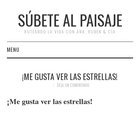
SÚBETE AL PAISAJE
RUTEANDO LA VIDA CON ANA, RUBÉN & CÍA
MENU
INICIO
¡ME GUSTA VER LAS ESTRELLAS!
RUTAS
DEJA UN COMENTARIO
RUTAS POR ESPAÑA
¡Me gusta v
er las estrellas!
RUTAS POR EUROPA
ESCAPADAS