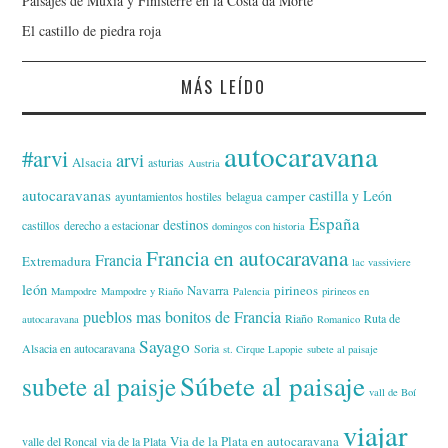
Paisajes de Muxía y Finisterre en la Costa da Morte
El castillo de piedra roja
MÁS LEÍDO
autocaravana
#arvi
arvi
Alsacia
asturias
Austria
autocaravanas
castilla y León
camper
ayuntamientos hostiles
belagua
España
destinos
castillos
derecho a estacionar
domingos con historia
Francia en autocaravana
Francia
Extremadura
lac vassiviere
león
Navarra
pirineos
Mampodre
Mampodre y Riaño
Palencia
pirineos en
pueblos mas bonitos de Francia
Riaño
Ruta de
autocaravana
Romanico
Sayago
Alsacia en autocaravana
Soria
st. Cirque Lapopie
subete al paisaje
Súbete al paisaje
subete al paisje
vall de Boí
viajar
Via de la Plata en autocaravana
valle del Roncal
via de la Plata