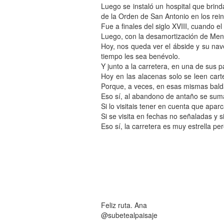
Luego se instaló un hospital que brin
de la Orden de San Antonio en los reino
Fue a finales del siglo XVIII, cuando e
Luego, con la desamortización de Men
Hoy, nos queda ver el ábside y su nave
tiempo les sea benévolo.
Y junto a la carretera, en una de sus 
Hoy en las alacenas solo se leen cart
Porque, a veces, en esas mismas bald
Eso sí, al abandono de antaño se suma
Si lo visitais tener en cuenta que apar
Si se visita en fechas no señaladas y s
Eso sí, la carretera es muy estrella p
Feliz ruta. Ana
@subetealpaisaje