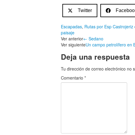
Twitter
Faceboo
Escapadas
,
Rutas por Esp
Castrojeriz
paisaje
Navegación
Ver anterior
←
Sedano
Ver siguiente
Un campo petrolífero en
de
Deja una respuesta
entradas
Tu dirección de correo electrónico no 
Comentario
*