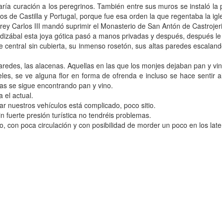
daría curación a los peregrinos. También entre sus muros se instaló l
s de Castilla y Portugal, porque fue esa orden la que regentaba la igles
l rey Carlos III mandó suprimir el Monasterio de San Antón de Castrojeri
dizábal esta joya gótica pasó a manos privadas y después, después l
 central sin cubierta, su inmenso rosetón, sus altas paredes escalando
paredes, las alacenas. Aquellas en las que los monjes dejaban pan y vin
eles, se ve alguna flor en forma de ofrenda e incluso se hace sentir a
as se sigue encontrando pan y vino.
 el actual.
car nuestros vehículos está complicado, poco sitio.
in fuerte presión turística no tendréis problemas.
ero, con poca circulación y con posibilidad de morder un poco en los la