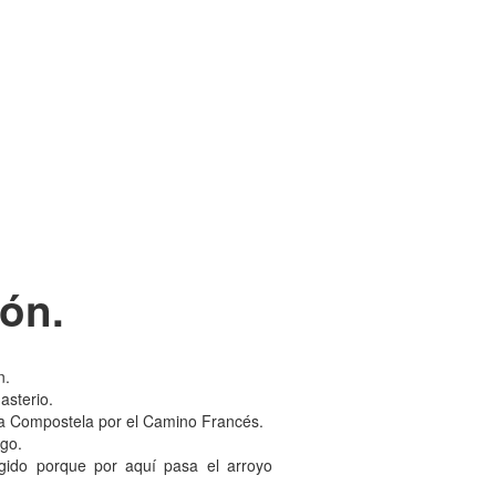
tón.
n.
asterio.
r a Compostela por el Camino Francés.
ago.
legido porque por aquí pasa el arroyo