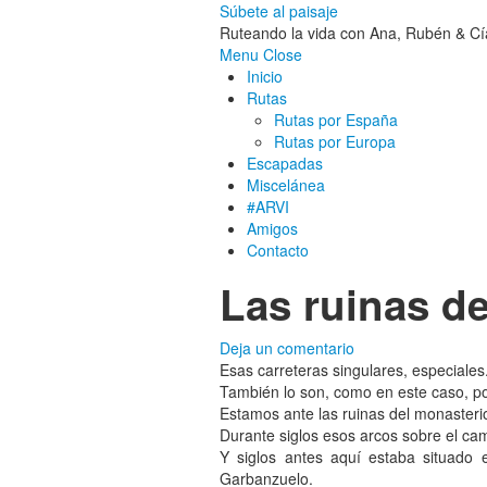
Súbete al paisaje
Ruteando la vida con Ana, Rubén & Cí
Menu
Close
Inicio
Rutas
Rutas por España
Rutas por Europa
Escapadas
Miscelánea
#ARVI
Amigos
Contacto
Las ruinas d
Deja un comentario
Esas carreteras singulares, especiales.
También lo son, como en este caso, po
Estamos ante las ruinas del monasteri
Durante siglos esos arcos sobre el ca
Y siglos antes aquí estaba situado e
Garbanzuelo.