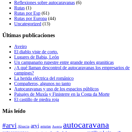
Reflexiones sobre autocaravanas
(6)
Rutas
(1)
Rutas por Esp
(61)
Rutas por Europa
(44)
Uncategorized
(13)
Últimas publicaciones
Aveiro
El diablo viste de corto.
Lugares de Babia, León
Un campanario rupestre entre grande moles graniticas
¿A qué llaman descontrol de autocaravanas los empresarios de
campings?
La herida eléctrica del románico
Compañeros, algunos no tanto
Autocaravanas y uso de los espacios públicos
Paisajes de Muxía y Finisterre en la Costa da Morte
El castillo de piedra roja
Más leído
autocaravana
#arvi
arvi
Alsacia
asturias
Austria