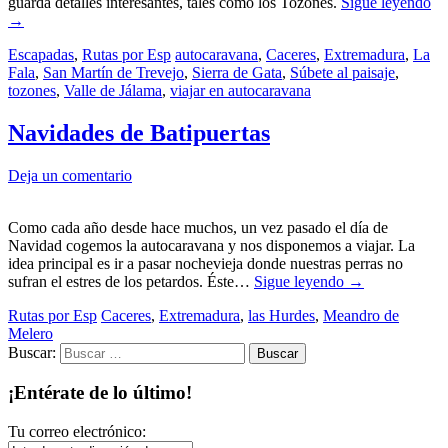
guarda detalles interesantes, tales como los Tozones.
Sigue leyendo
→
Escapadas
,
Rutas por Esp
autocaravana
,
Caceres
,
Extremadura
,
La
Fala
,
San Martín de Trevejo
,
Sierra de Gata
,
Súbete al paisaje
,
tozones
,
Valle de Jálama
,
viajar en autocaravana
Navidades de Batipuertas
Deja un comentario
Como cada año desde hace muchos, un vez pasado el día de
Navidad cogemos la autocaravana y nos disponemos a viajar. La
idea principal es ir a pasar nochevieja donde nuestras perras no
sufran el estres de los petardos. Éste…
Sigue leyendo
→
Rutas por Esp
Caceres
,
Extremadura
,
las Hurdes
,
Meandro de
Melero
Buscar:
¡Entérate de lo último!
Tu correo electrónico: